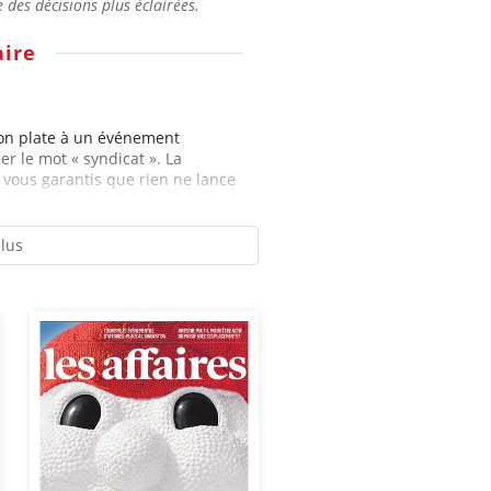
des décisions plus éclairées.
ire
ion plate à un événement
er le mot « syndicat ». La
 vous garantis que rien ne lance
plus